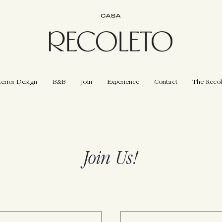
terior Design
B&B
Join
Experience
Contact
The Recol
Join Us!