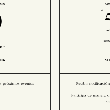
RIR
ME
0€
€
0
Ev
lan
ONA
SE
los próximos eventos
Recibir notificació
Participa de manera on
d