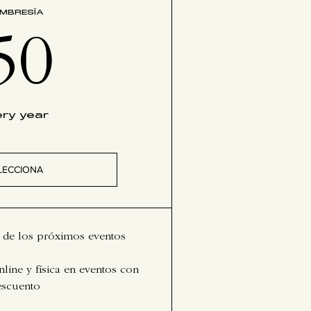
MBRESÍA
50€
50
ery year
LECCIONA
n de los próximos eventos
line y física en eventos con
escuento