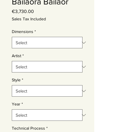
Bailaora Bailaor
Price
€3,730.00
Sales Tax Included
Dimensions
*
Artist
*
Style
*
Year
*
Technical Process
*