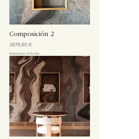
Composición 2
Precio
2879,80 €
Impuesto incluido