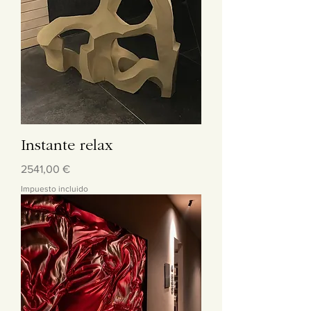
Instante relax
Precio
2541,00 €
Impuesto incluido