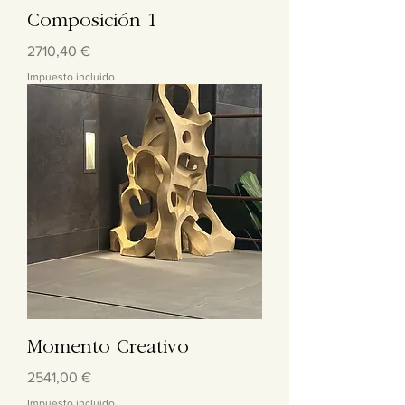
Composición 1
Precio
2710,40 €
Impuesto incluido
Momento Creativo
Precio
2541,00 €
Impuesto incluido