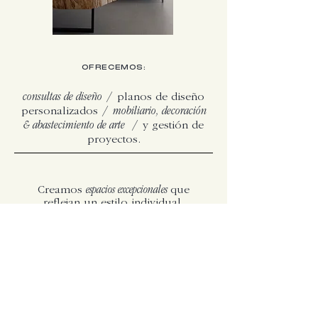
OFRECEMOS:
consultas de diseño /
planos de diseño
personalizados
/ mobiliario, decoración
& abastecimiento de arte /
y gestión de
proyectos.
Creamos
espacios excepcionales
que
reflejan un estilo individual,
diseñados para satisfacer las
necesidades del propietario, la
funcionalidad e integrando
elementos artísticos.
CONTACTA CON NUESTRO EQUIPO DE DISEÑO