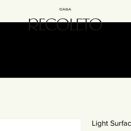
Interiorismo
Bed&Breakfast
Experiencias
Únete
Cont
Light Surfac