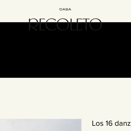
Interiorismo
Bed&Breakfast
Experiencias
Únete
Cont
Los 16 danz