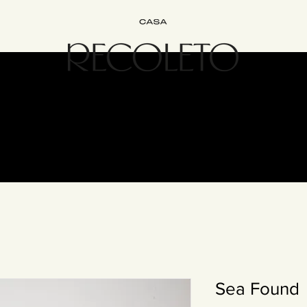
Interiorismo
Bed&Breakfast
Experiencias
Únete
Cont
Sea Found