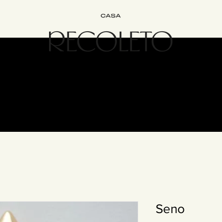
Interiorismo
Bed&Breakfast
Experiencias
Únete
Cont
Seno